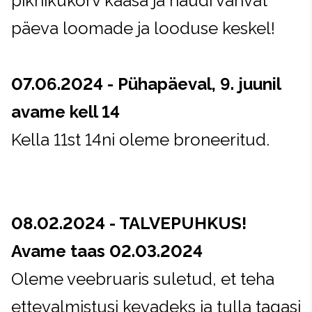
piknikukorv kaasa ja naudi vahvat
päeva loomade ja looduse keskel!
07.06.2024 -
Pühapäeval, 9. juunil
avame kell 14
Kella 11st 14ni oleme broneeritud.
08.02.2024 - TALVEPUHKUS!
Avame taas 02.03.2024
Oleme veebruaris suletud, et teha
ettevalmistusi kevadeks ja tulla tagasi